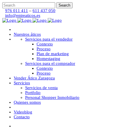
976 011 411
–
611 437 050
info@entreaticos.es
Nuestros áticos
Servicios para el vendedor
Contexto
Proceso
Plan de marketing
Homestaging
Servicios para el comprador
Contexto
Proceso
Vender Ático Zaragoza
Servicios
Servicios de venta
Portfolio
Personal Shopper Inmobiliario
Quienes somos
Videoblog
Contacto