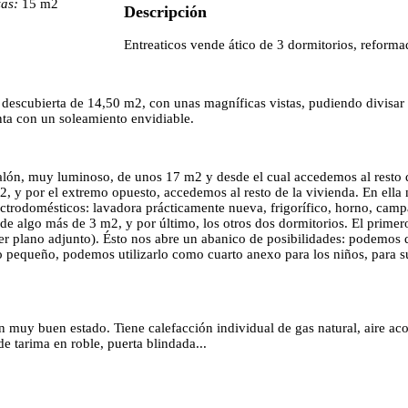
zas:
15 m2
Descripción
Entreaticos vende ático de 3 dormitorios, reformad
a descubierta de 14,50 m2, con unas magníficas vistas, pudiendo divisar e
enta con un soleamiento envidiable.
lón, muy luminoso, de unos 17 m2 y desde el cual accedemos al resto de 
2, y por el extremo opuesto, accedemos al resto de la vivienda. En ella
ctrodomésticos: lavadora prácticamente nueva, frigorífico, horno, camp
de algo más de 3 m2, y por último, los otros dos dormitorios. El primer
ver plano adjunto). Ésto nos abre un abanico de posibilidades: podemos
o pequeño, podemos utilizarlo como cuarto anexo para los niños, para su
muy buen estado. Tiene calefacción individual de gas natural, aire aco
de tarima en roble, puerta blindada...