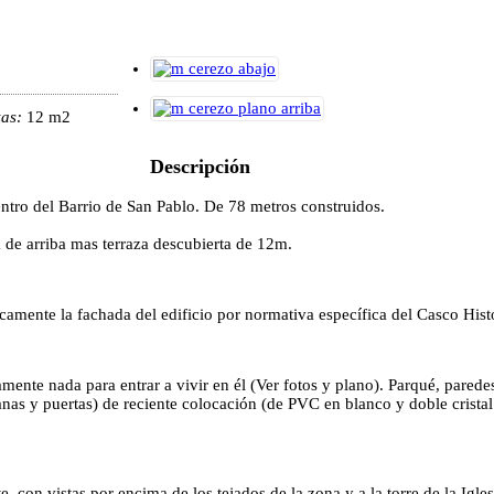
zas:
12 m2
Descripción
entro del Barrio de San Pablo. De 78 metros construidos.
a de arriba mas terraza descubierta de 12m.
camente la fachada del edificio por normativa específica del Casco Hist
mente nada para entrar a vivir en él (Ver fotos y plano). Parqué, paredes
ntanas y puertas) de reciente colocación (de PVC en blanco y doble crist
, con vistas por encima de los tejados de la zona y a la torre de la Igl