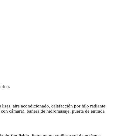
órico.
 lisas, aire acondicionado, calefacción por hilo radiante
al con cámara), bañera de hidromasaje, puerta de entrada
esia de San Pablo. Entra un maravilloso sol de mañanas