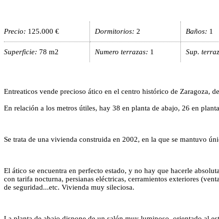
Precio:
125.000 €
Dormitorios:
2
Baños:
1
Superficie:
78 m2
Numero terrazas:
1
Sup. terra
Entreaticos vende precioso ático en el centro histórico de Zaragoza, d
En relación a los metros útiles, hay 38 en planta de abajo, 26 en plant
Se trata de una vivienda construida en 2002, en la que se mantuvo úni
El ático se encuentra en perfecto estado, y no hay que hacerle absoluta
con tarifa nocturna, persianas eléctricas, cerramientos exteriores (ve
de seguridad...etc. Vivienda muy sileciosa.
La planta de abajo dispone de un salón muy luminoso, orientado al este