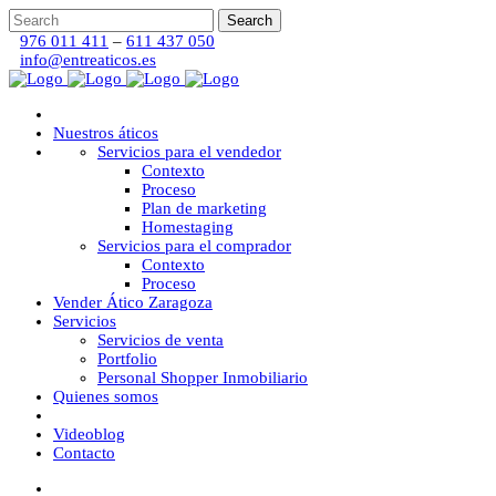
976 011 411
–
611 437 050
info@entreaticos.es
Nuestros áticos
Servicios para el vendedor
Contexto
Proceso
Plan de marketing
Homestaging
Servicios para el comprador
Contexto
Proceso
Vender Ático Zaragoza
Servicios
Servicios de venta
Portfolio
Personal Shopper Inmobiliario
Quienes somos
Videoblog
Contacto