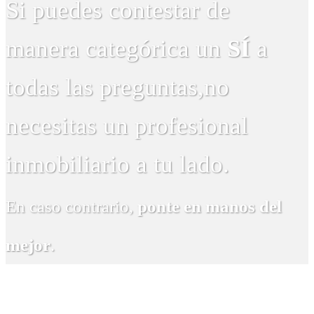
Si puedes contestar de
manera categórica un
SÍ
a
todas las preguntas,
no
necesitas un profesional
inmobiliario a tu lado.
En caso contrario,
ponte en manos del
mejor
.