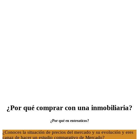
Personal Shopper Inmobiliario
Descubre los servicios
¿Por qué comprar con una inmobiliaria?
¿Por qué en entreaticos?
¿Conoces la situación de precios del mercado y su evolución y eres
capaz de hacer un estudio comparativo de Mercado?