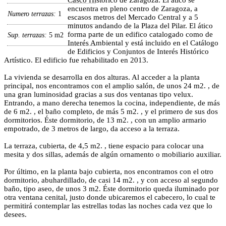
Casco Histórico de Zaragoza. El ático se
encuentra en pleno centro de Zaragoza, a
Numero terrazas:
1
escasos metros del Mercado Central y a 5
minutos andando de la Plaza del Pilar. El ático
forma parte de un edifico catalogado como de
Sup. terrazas:
5 m2
Interés Ambiental y está incluido en el Catálogo
de Edificios y Conjuntos de Interés Histórico
Artístico. El edificio fue rehabilitado en 2013.
La vivienda se desarrolla en dos alturas. Al acceder a la planta
principal, nos encontramos con el amplio salón, de unos 24 m2. , de
una gran luminosidad gracias a sus dos ventanas tipo velux.
Entrando, a mano derecha tenemos la cocina, independiente, de más
de 6 m2. , el baño completo, de más 5 m2. , y el primero de sus dos
dormitorios. Éste dormitorio, de 13 m2. , con un amplio armario
empotrado, de 3 metros de largo, da acceso a la terraza.
La terraza, cubierta, de 4,5 m2. , tiene espacio para colocar una
mesita y dos sillas, además de algún ornamento o mobiliario auxiliar.
Por último, en la planta bajo cubierta, nos encontramos con el otro
dormitorio, abuhardillado, de casi 14 m2. , y con acceso al segundo
baño, tipo aseo, de unos 3 m2. Éste dormitorio queda iluminado por
otra ventana cenital, justo donde ubicaremos el cabecero, lo cual te
permitirá contemplar las estrellas todas las noches cada vez que lo
desees.