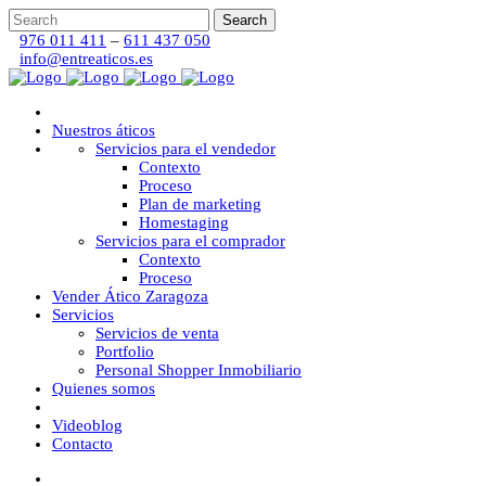
976 011 411
–
611 437 050
info@entreaticos.es
Nuestros áticos
Servicios para el vendedor
Contexto
Proceso
Plan de marketing
Homestaging
Servicios para el comprador
Contexto
Proceso
Vender Ático Zaragoza
Servicios
Servicios de venta
Portfolio
Personal Shopper Inmobiliario
Quienes somos
Videoblog
Contacto