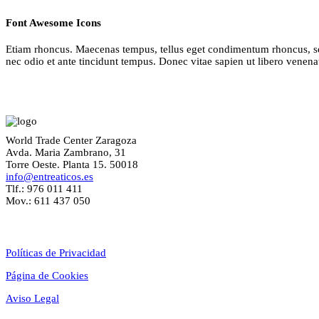
Font Awesome Icons
Etiam rhoncus. Maecenas tempus, tellus eget condimentum rhoncus, se
nec odio et ante tincidunt tempus. Donec vitae sapien ut libero venena
World Trade Center Zaragoza
Avda. Maria Zambrano, 31
Torre Oeste. Planta 15. 50018
info@entreaticos.es
Tlf.: 976 011 411
Mov.: 611 437 050
Textos Legales
Políticas de Privacidad
Página de Cookies
Aviso Legal