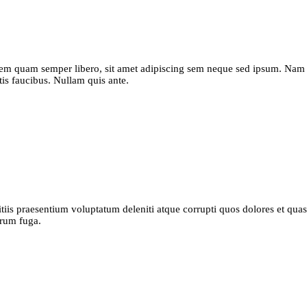
m quam semper libero, sit amet adipiscing sem neque sed ipsum. Nam qu
tis faucibus. Nullam quis ante.
iis praesentium voluptatum deleniti atque corrupti quos dolores et quas 
orum fuga.