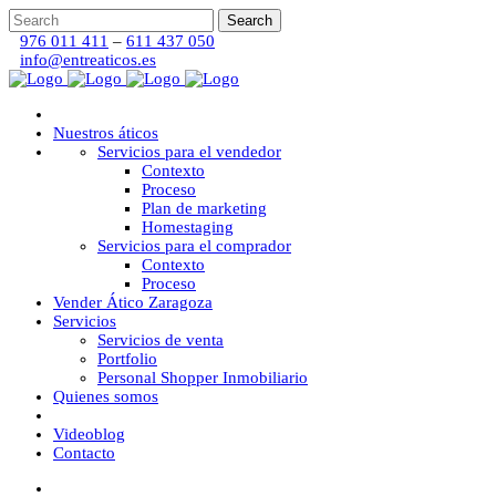
976 011 411
–
611 437 050
info@entreaticos.es
Nuestros áticos
Servicios para el vendedor
Contexto
Proceso
Plan de marketing
Homestaging
Servicios para el comprador
Contexto
Proceso
Vender Ático Zaragoza
Servicios
Servicios de venta
Portfolio
Personal Shopper Inmobiliario
Quienes somos
Videoblog
Contacto