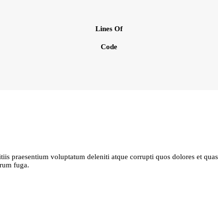
Lines Of
Code
iis praesentium voluptatum deleniti atque corrupti quos dolores et quas 
orum fuga.