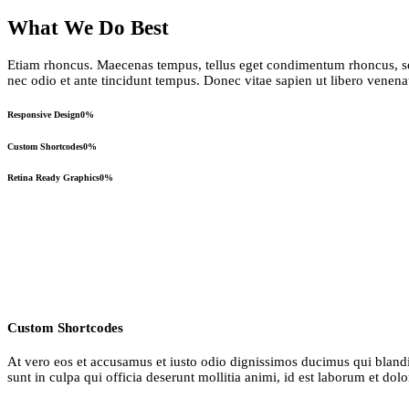
What We Do Best
Etiam rhoncus. Maecenas tempus, tellus eget condimentum rhoncus, se
nec odio et ante tincidunt tempus. Donec vitae sapien ut libero venena
Responsive Design
0
%
Custom Shortcodes
0
%
Retina Ready Graphics
0
%
Custom Shortcodes
At vero eos et accusamus et iusto odio dignissimos ducimus qui blandit
sunt in culpa qui officia deserunt mollitia animi, id est laborum et dol