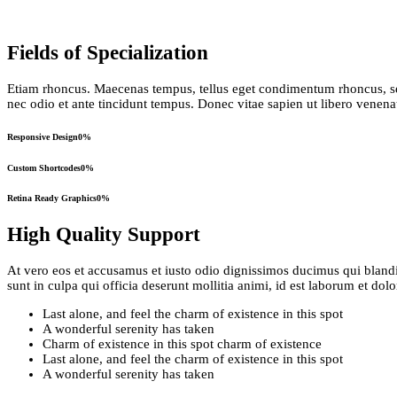
Fields of Specialization
Etiam rhoncus. Maecenas tempus, tellus eget condimentum rhoncus, se
nec odio et ante tincidunt tempus. Donec vitae sapien ut libero venena
Responsive Design
0
%
Custom Shortcodes
0
%
Retina Ready Graphics
0
%
High Quality Support
At vero eos et accusamus et iusto odio dignissimos ducimus qui blandit
sunt in culpa qui officia deserunt mollitia animi, id est laborum et dol
Last alone, and feel the charm of existence in this spot
A wonderful serenity has taken
Charm of existence in this spot charm of existence
Last alone, and feel the charm of existence in this spot
A wonderful serenity has taken